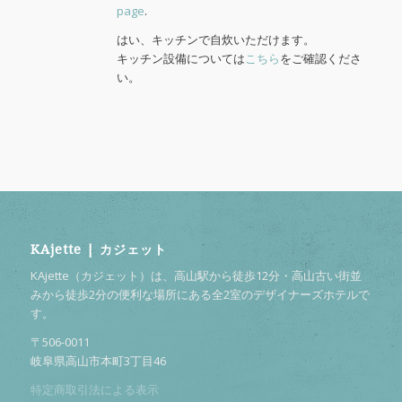
page
.
はい、キッチンで自炊いただけます。
キッチン設備については
こちら
をご確認くださ
い。
KAjette | カジェット
KAjette（カジェット）は、高山駅から徒歩12分・高山古い街並
みから徒歩2分の便利な場所にある全2室のデザイナーズホテルで
す。
〒506-0011
岐阜県高山市本町3丁目46
特定商取引法による表示